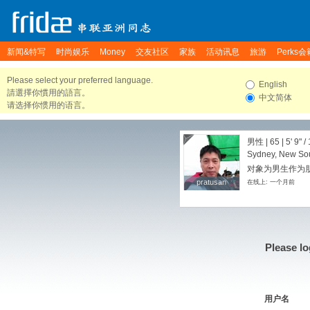
新闻&特写
时尚娱乐
Money
交友社区
家族
活动讯息
旅游
Perks会
Please select your preferred language.
English
請選擇你慣用的語言。
中文简体
请选择你惯用的语言。
男性 | 65 |
5' 9"
/
Sydney, New Sou
对象为男生作为
pratusan
pratusan
在线上: 一个月前
Please lo
用户名