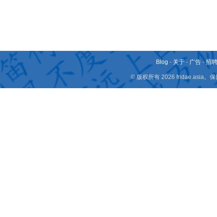
Blog
-
关于
-
广告
-
招
© 版权所有 2026 fridae.a