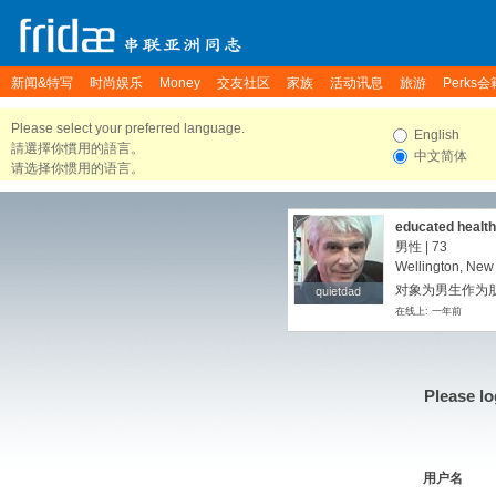
新闻&特写
时尚娱乐
Money
交友社区
家族
活动讯息
旅游
Perks会
Please select your preferred language.
English
請選擇你慣用的語言。
中文简体
请选择你惯用的语言。
educated health
男性 | 73
Wellington, New
对象为男生作为朋友
quietdad
quietdad
在线上: 一年前
Please lo
用户名