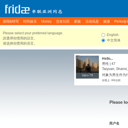
新闻&特写
时尚娱乐
Money
交友社区
家族
活动讯息
旅游
Perks会
Please select your preferred language.
English
請選擇你慣用的語言。
中文简体
请选择你惯用的语言。
Hello...
男性 | 47
Taiyuan, Shanxi
对象为男生作为
raco-79
raco-79
在线上: 6年以前
Please lo
用户名