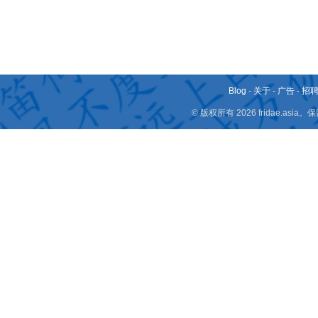
Blog
-
关于
-
广告
-
招
© 版权所有 2026 fridae.a