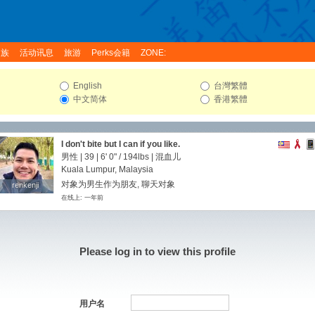
家族
活动讯息
旅游
Perks会籍
ZONE:
English
台灣繁體
中文简体
香港繁體
I don't bite but I can if you like.
男性 | 39 |
6' 0"
/
194lbs
| 混血儿
Kuala Lumpur, Malaysia
对象为男生作为朋友, 聊天对象
renkenji
renkenji
在线上: 一年前
Please log in to view this profile
用户名