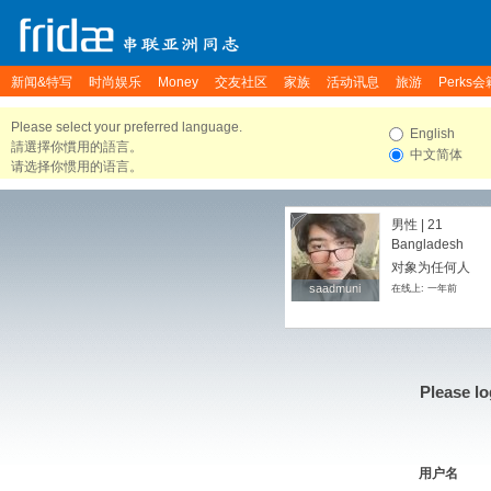
新闻&特写
时尚娱乐
Money
交友社区
家族
活动讯息
旅游
Perks会
Please select your preferred language.
English
請選擇你慣用的語言。
中文简体
请选择你惯用的语言。
男性 | 21
Bangladesh
对象为任何人
saadmuni
saadmuni
在线上: 一年前
Please lo
用户名