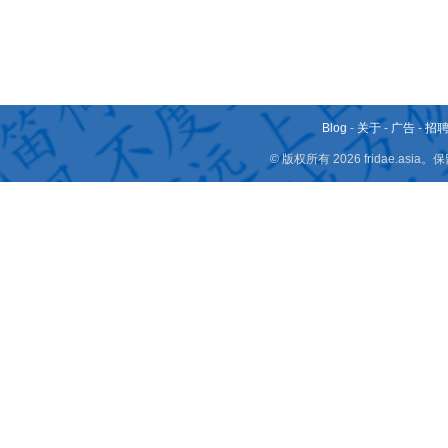
Blog
-
关于
-
广告
-
招
© 版权所有 2026 fridae.a