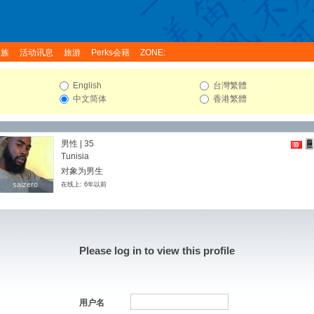
家族
活动讯息
旅游
Perks会籍
ZONE:
English
台灣繁體
中文简体
香港繁體
男性 | 35
Tunisia
对象为男生
saizero
saizero
在线上: 6年以前
Please log in to view this profile
用户名