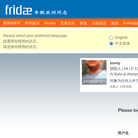
新闻&特写
时尚娱乐
Money
交友社区
家族
活动讯息
旅游
Perks会
Please select your preferred language.
English
請選擇你慣用的語言。
中文简体
请选择你惯用的语言。
lovely
阴阳人 | 44 |
5' 1
Al Bahr al Ahmar
对象为任何人作为
samsong2000
samsong2000
在线上: 11年以前
Please lo
用户名