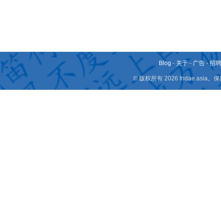
Blog
-
关于
-
广告
-
招
© 版权所有 2026 fridae.a