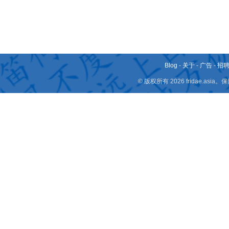
Blog
-
关于
-
广告
-
招
© 版权所有 2026 fridae.a