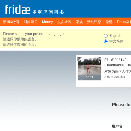
新闻&特写
时尚娱乐
Money
交友社区
家族
活动讯息
旅游
Perks会
Please select your preferred language.
English
請選擇你慣用的語言。
中文简体
请选择你惯用的语言。
37 |
6' 0"
/
149lb
Chanthaburi, Th
对象为任何人作为
sartit
sartit
在线上: 10年以前
Please lo
用户名