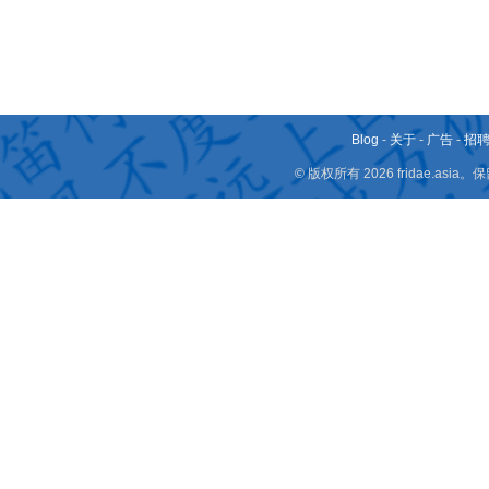
Blog
-
关于
-
广告
-
招
© 版权所有 2026 fridae.a