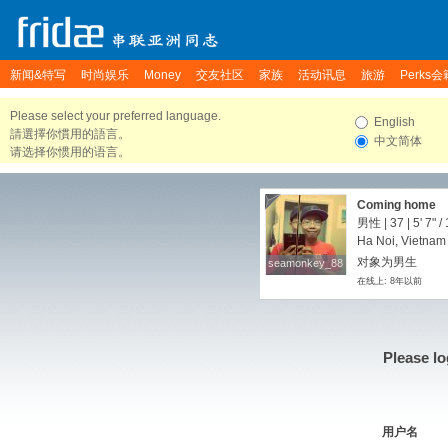
新闻&特写
时尚娱乐
Money
交友社区
家族
活动讯息
旅游
Perks会
Please select your preferred language.
English
請選擇你慣用的語言。
中文简体
请选择你惯用的语言。
Coming home
男性 | 37 |
5' 7"
/
Ha Noi, Vietnam
对象为男生
seamonkey_88
seamonkey_88
在线上: 8年以前
Please lo
用户名