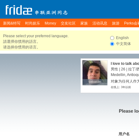
新闻&特写
时尚娱乐
Money
交友社区
家族
活动讯息
旅游
Perks会
Please select your preferred language.
English
請選擇你慣用的語言。
中文简体
请选择你惯用的语言。
I love to talk ab
changes nudes 
男性 | 26 | 拉
Medellin, Antioq
对象为任何人作为
sebastin
sebastin
在线上: 3年以前
Please lo
用户名