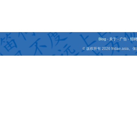
Blog
-
关于
-
广告
-
招
© 版权所有 2026 fridae.a