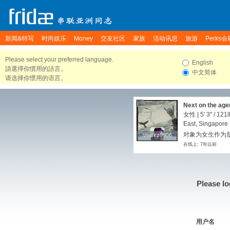
新闻&特写
时尚娱乐
Money
交友社区
家族
活动讯息
旅游
Perks会
Please select your preferred language.
English
請選擇你慣用的語言。
中文简体
请选择你惯用的语言。
Next on the age
女性 |
5' 3"
/
121l
East, Singapore
对象为女生作为朋
sharkz0906
sharkz0906
在线上: 7年以前
Please lo
用户名