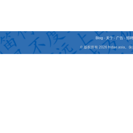
Blog
-
关于
-
广告
-
招
© 版权所有 2026 fridae.a