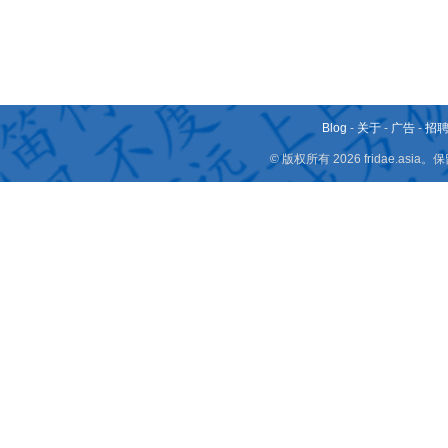
Blog
-
关于
-
广告
-
招
© 版权所有 2026 fridae.a