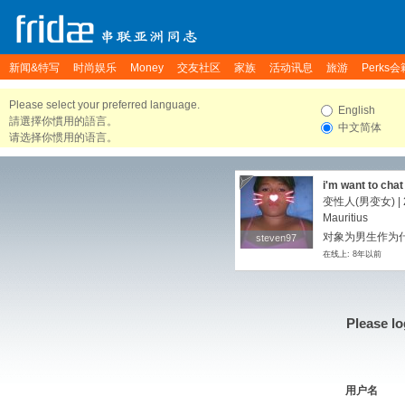
新闻&特写
时尚娱乐
Money
交友社区
家族
活动讯息
旅游
Perks会
Please select your preferred language.
English
請選擇你慣用的語言。
中文简体
请选择你惯用的语言。
i'm want to chat
变性人(男变女) | 2
Mauritius
对象为男生作为
steven97
steven97
在线上: 8年以前
Please lo
用户名