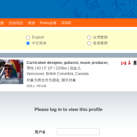
家族
活动讯息
旅游
Perks会籍
ZONE:
English
台灣繁體
中文简体
香港繁體
Curriculum designer, guitarist, music producer,
videographer.
男性 | 63 |
5' 10"
/
220lbs
| 混血儿
Vancouver, British Columbia, Canada
对象为男生作为朋友, 聊天对象
strumcody
strumcody
在线上: 6年以前
Please log in to view this profile
用户名