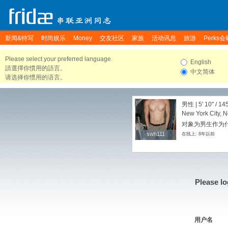
新闻&特写
时尚娱乐
Money
交友社区
家族
活动讯息
旅游
Perks会
Please select your preferred language.
English
請選擇你慣用的語言。
中文简体
请选择你惯用的语言。
男性 |
5' 10"
/
145
New York City, N
对象为男生作为
swh111
swh111
在线上: 8年以前
Please lo
用户名