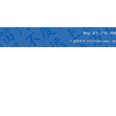
Blog
-
关于
-
广告
-
招
© 版权所有 2026 fridae.a