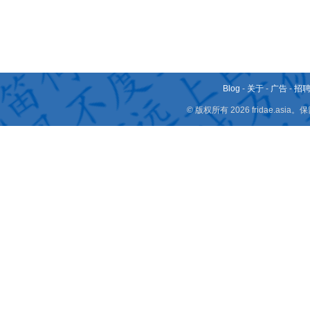
Blog
-
关于
-
广告
-
招
© 版权所有 2026 fridae.a