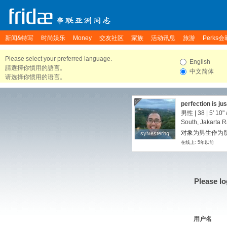
新闻&特写
时尚娱乐
Money
交友社区
家族
活动讯息
旅游
Perks会
Please select your preferred language.
English
請選擇你慣用的語言。
中文简体
请选择你惯用的语言。
perfection is jus
男性 | 38 |
5' 10"
South, Jakarta R
对象为男生作为朋
sylvesterhg
sylvesterhg
在线上: 5年以前
Please lo
用户名