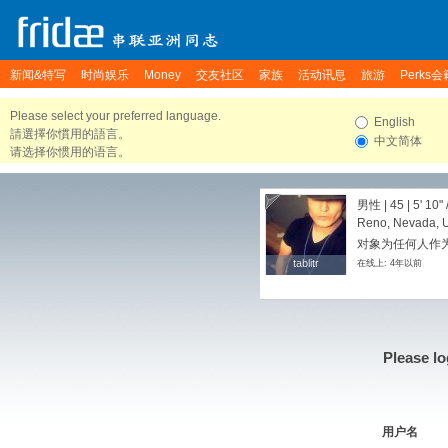
新闻&特写
时尚娱乐
Money
交友社区
家族
活动讯息
旅游
Perks会
Please select your preferred language.
English
請選擇你慣用的語言。
中文简体
请选择你惯用的语言。
男性 | 45 |
5' 10"
Reno, Nevada, U
对象为任何人作为
tablitr
tablitr
在线上: 4年以前
Please lo
用户名