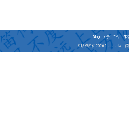
Blog
-
关于
-
广告
-
招
© 版权所有 2026 fridae.a