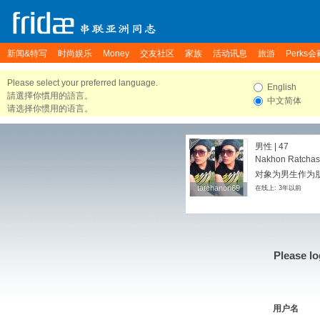
新闻&特写
时尚娱乐
Money
交友社区
家族
活动讯息
旅游
Perks会
Please select your preferred language.
English
請選擇你慣用的語言。
中文简体
请选择你惯用的语言。
男性 | 47
Nakhon Ratchas
对象为男生作为
tatchanon69
tatchanon69
在线上: 3年以前
Please lo
用户名