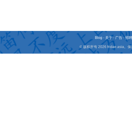
Blog
-
关于
-
广告
-
招
© 版权所有 2026 fridae.a