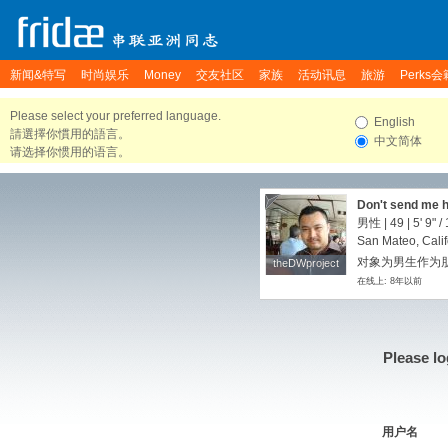
新闻&特写
时尚娱乐
Money
交友社区
家族
活动讯息
旅游
Perks会
Please select your preferred language.
English
請選擇你慣用的語言。
中文简体
请选择你惯用的语言。
Don't send me 
Friends in San 
男性 | 49 |
5' 9"
/
San Mateo, Calif
对象为男生作为朋
theDWproject
theDWproject
在线上: 8年以前
Please lo
用户名