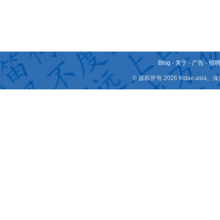
Blog
-
关于
-
广告
-
招
© 版权所有 2026 fridae.a