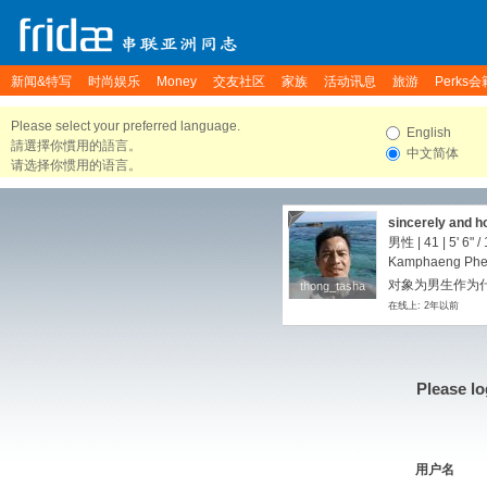
新闻&特写
时尚娱乐
Money
交友社区
家族
活动讯息
旅游
Perks会
Please select your preferred language.
English
請選擇你慣用的語言。
中文简体
请选择你惯用的语言。
sincerely and h
男性 | 41 |
5' 6"
/
Kamphaeng Phet
对象为男生作为
thong_tasha
thong_tasha
在线上: 2年以前
Please lo
用户名