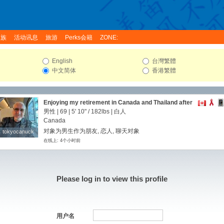
家族
活动讯息
旅游
Perks会籍
ZONE:
English
台灣繁體
中文简体
香港繁體
Enjoying my retirement in Canada and Thailand after
living 30 years in Japan.
男性 | 69 |
5' 10"
/
182lbs
| 白人
Canada
对象为男生作为朋友, 恋人, 聊天对象
tokyocanuck
tokyocanuck
在线上: 4个小时前
Please log in to view this profile
用户名