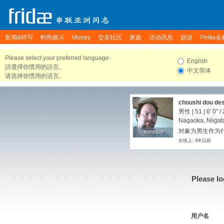
新闻&特写
时尚娱乐
Money
交友社区
家族
活动讯息
旅游
Perks会
Please select your preferred language.
English
請選擇你慣用的語言。
中文简体
请选择你惯用的语言。
choushi dou de
男性 | 51 |
6' 0"
/
Nagaoka, Niigat
对象为男生作为
tomeboi
tomeboi
在线上: 4年以前
Please lo
用户名