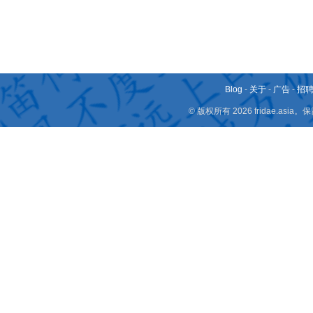
Blog
-
关于
-
广告
-
招
© 版权所有 2026 fridae.a