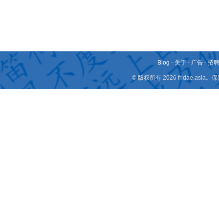
Blog
-
关于
-
广告
-
招
© 版权所有 2026 fridae.a