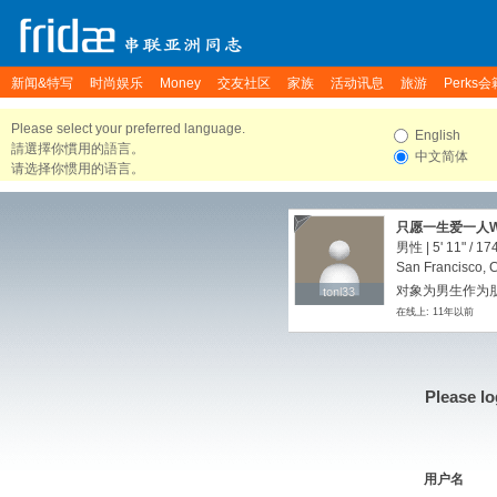
新闻&特写
时尚娱乐
Money
交友社区
家族
活动讯息
旅游
Perks会
Please select your preferred language.
English
請選擇你慣用的語言。
中文简体
请选择你惯用的语言。
只愿一生爱一人W
男性 |
5' 11"
/
174
San Francisco, C
对象为男生作为
tonl33
tonl33
在线上: 11年以前
Please lo
用户名