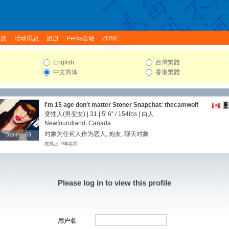
家族
活动讯息
旅游
Perks会籍
ZONE:
English
台灣繁體
中文简体
香港繁體
I'm 15 age don't matter Stoner Snapchat: thecamwolf
变性人(男变女) | 31 |
5' 6"
/
154lbs
| 白人
Newfoundland, Canada
对象为任何人作为恋人, 炮友, 聊天对象
tranny_69
tranny_69
在线上: 9年以前
Please log in to view this profile
用户名