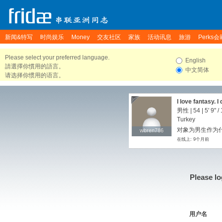
新闻&特写
时尚娱乐
Money
交友社区
家族
活动讯息
旅游
Perks会
Please select your preferred language.
English
請選擇你慣用的語言。
中文简体
请选择你惯用的语言。
I love fantasy. I
you want to grou
男性 | 54 |
5' 9"
/
Turkey
对象为男生作为
wbren786
wbren786
在线上: 9个月前
Please lo
用户名