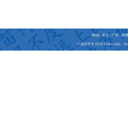
Blog
-
关于
-
广告
-
招
© 版权所有 2026 fridae.a