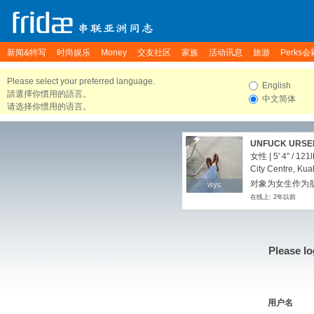
新闻&特写
时尚娱乐
Money
交友社区
家族
活动讯息
旅游
Perks会
Please select your preferred language.
English
請選擇你慣用的語言。
中文简体
请选择你惯用的语言。
UNFUCK URSE
女性 |
5' 4"
/
121l
City Centre, Kua
对象为女生作为朋
wyc
wyc
在线上: 2年以前
Please lo
用户名