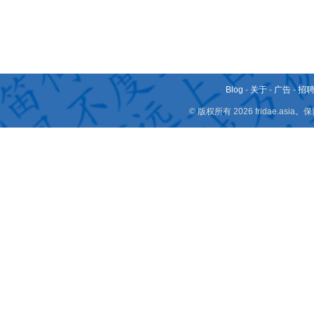
Blog
-
关于
-
广告
-
招
© 版权所有 2026 fridae.a