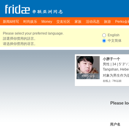
新闻&特写
时尚娱乐
Money
交友社区
家族
活动讯息
旅游
Perks会
Please select your preferred language.
English
請選擇你慣用的語言。
中文简体
请选择你惯用的语言。
小胖子一个
男性 | 34 |
5' 3"
/
Tangshan, Hebei
对象为男生作为朋友
xiaoyuziji
xiaoyuziji
在线上: 7年以前
Please lo
用户名