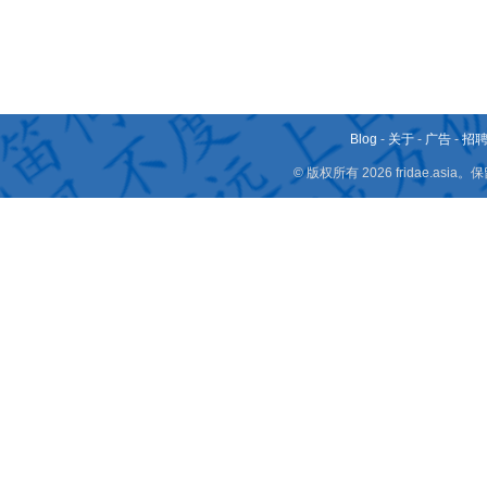
Blog
-
关于
-
广告
-
招
© 版权所有 2026 fridae.a