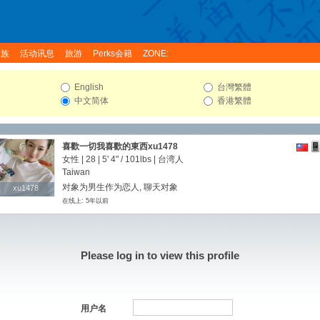
家族
活动讯息
旅游
Perks会籍
ZONE:
English
台灣繁體
中文简体
香港繁體
喜歡一切我喜歡的東西xu1478
女性 | 28 |
5' 4"
/
101lbs
| 台湾人
Taiwan
对象为男生作为恋人, 聊天对象
xu1478
xu1478
在线上: 5年以前
Please log in to view this profile
用户名