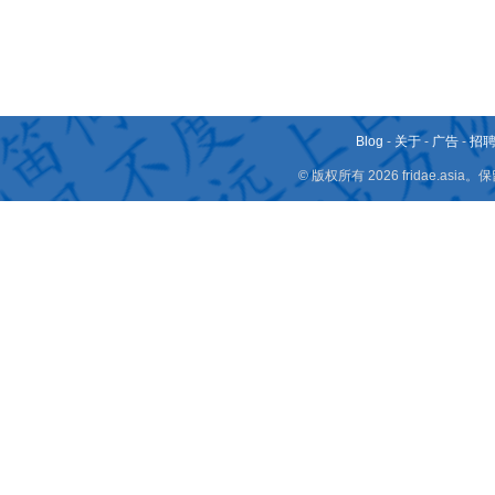
Blog
-
关于
-
广告
-
招
© 版权所有 2026 fridae.a