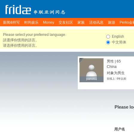
新闻&特写
时尚娱乐
Money
交友社区
家族
活动讯息
旅游
Perks会
Please select your preferred language.
English
請選擇你慣用的語言。
中文简体
请选择你惯用的语言。
男性 | 65
China
对象为男生
yand61
yand61
在线上: 6年以前
Please lo
用户名