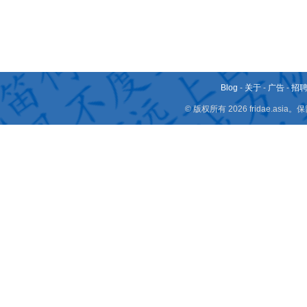
Blog
-
关于
-
广告
-
招
© 版权所有 2026 fridae.a