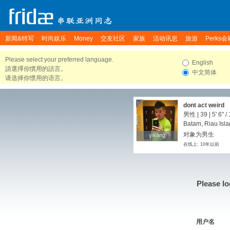
新闻&特写
时尚娱乐
Money
交友社区
家族
活动讯息
旅游
Perks会
Please select your preferred language.
English
請選擇你慣用的語言。
中文简体
请选择你惯用的语言。
dont act weird
男性 | 39 |
5' 6"
/
Batam, Riau Isla
对象为男生
yikang
yikang
在线上: 10年以前
Please lo
用户名