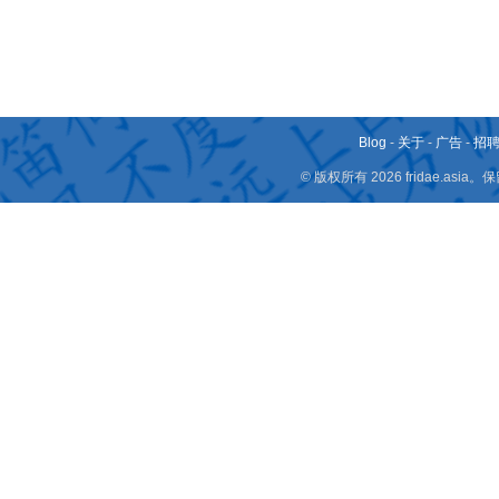
Blog
-
关于
-
广告
-
招
© 版权所有 2026 fridae.a