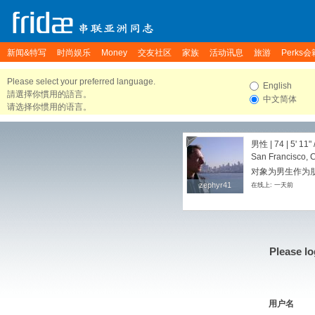
新闻&特写
时尚娱乐
Money
交友社区
家族
活动讯息
旅游
Perks会
Please select your preferred language.
English
請選擇你慣用的語言。
中文简体
请选择你惯用的语言。
男性 | 74 |
5' 11"
San Francisco, C
对象为男生作为朋友
zephyr41
zephyr41
在线上: 一天前
Please lo
用户名