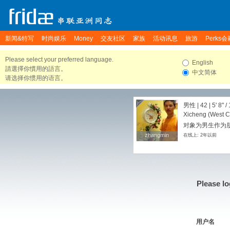
新闻&特写
时尚娱乐
Money
交友社区
家族
活动讯息
旅游
Perks会
Please select your preferred language.
English
請選擇你慣用的語言。
中文简体
请选择你惯用的语言。
男性 | 42 |
5' 8"
/
Xicheng (West Cit
对象为男生作为朋友
zhangmin
zhangmin
在线上: 2年以前
Please lo
用户名