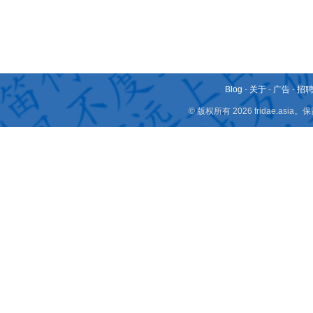
Blog
-
关于
-
广告
-
招
© 版权所有 2026 fridae.a