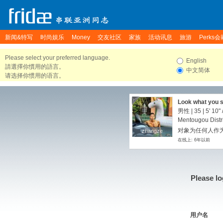
新闻&特写
时尚娱乐
Money
交友社区
家族
活动讯息
旅游
Perks会
Please select your preferred language.
English
請選擇你慣用的語言。
中文简体
请选择你惯用的语言。
Look what you s
男性 | 35 |
5' 10"
Mentougou Distri
对象为任何人作为
zhangze
zhangze
在线上: 6年以前
Please lo
用户名