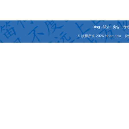
Blog
-
關於
-
廣告
-
招
© 版權所有 2026 fridae.a