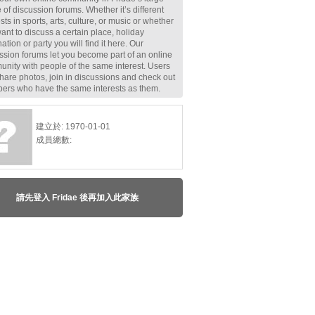
 of discussion forums. Whether it’s different
ests in sports, arts, culture, or music or whether
ant to discuss a certain place, holiday
ation or party you will find it here. Our
ssion forums let you become part of an online
nity with people of the same interest. Users
hare photos, join in discussions and check out
rs who have the same interests as them.
建立於: 1970-01-01
成員總數:
請先登入 Fridae 後再加入此家族