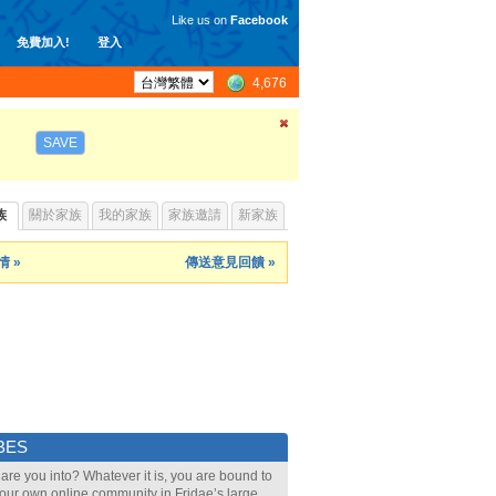
Like us on
Facebook
免費加入!
登入
4,676
SAVE
族
關於家族
我的家族
家族邀請
新家族
 »
傳送意見回饋 »
BES
are you into? Whatever it is, you are bound to
your own online community in Fridae’s large