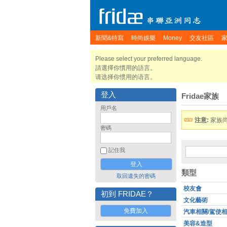
新聞&特寫
時尚娛樂
Money
交友社區
Please select your preferred language.
請選擇你慣用的語言。
请选择你惯用的语言。
登入
Fridae家族
用戶名
注意:
家族
密碼
記住我
類型
取回遺失的密碼
校友會
初到 FRIDAE？
文化藝術
免費加入
汽車相關/駕使
美容&造型