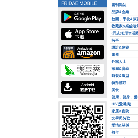
FRIDAE MOBILE
書刊雜誌
品牌&企業
校園，學校&教
收藏家&業餘嗜
(同志)社群&活
時事
設計&建築
電器
外籍人士
家庭&育幼
時裝&造型
特殊癖好
美食
健康，健身，營
HIV(愛滋病)
家居&庭院
文學與詩歌
愛情&關係
熟年