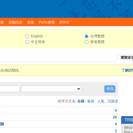
家族
活動訊息
旅遊
Perks會籍
ZONE:
English
台灣繁體
中文简体
香港繁體
瀏覽家
尚在測試階段。
了解詳情
排序方式為:
名稱
·
最新
·
人氣
·
活躍度
6
28
TRI
相關
6
What 
2
find 