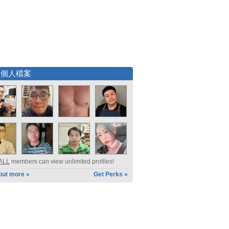
選個人檔案
ALL
members can view unlimited profiles!
out more »
Get Perks »