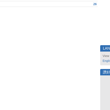
26
LA
View 
Engli
讚