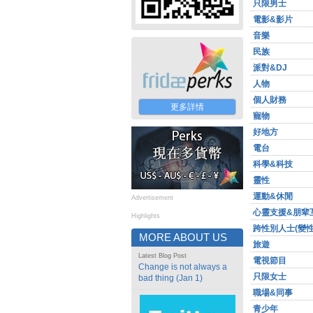
只限男士
電影&影片
音樂
民族
派對&DJ
人物
個人財務
更多詳情
寵物
好地方
電台
科學&科技
靈性
運動&休閒
Advertisement
心靈支援&朋辈
Highlights
跨性別人士(變性
MORE ABOUT US
旅遊
Latest Blog Post
電視節目
Change is not always a
只限女士
bad thing (Jan 1)
職場&同事
青少年