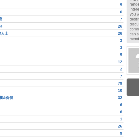
range
5
inter
6
you w
育
7
destin
discu
好
26
commu
躍人士
26
can s
membe
3
3
5
12
2
7
79
10
養&保健
32
6
6
1
26
9