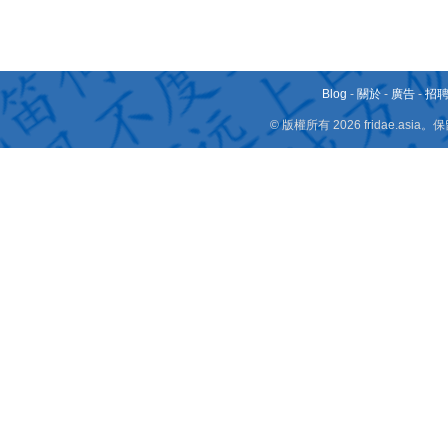
Blog
-
關於
-
廣告
-
招
© 版權所有 2026 fridae.a