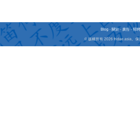
Blog
-
關於
-
廣告
-
招
© 版權所有 2026 fridae.a