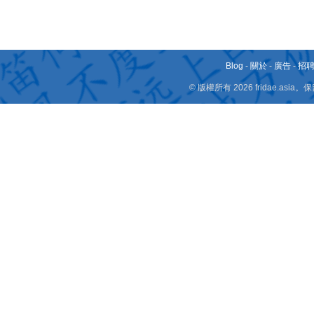
Blog
-
關於
-
廣告
-
招
© 版權所有 2026 fridae.a