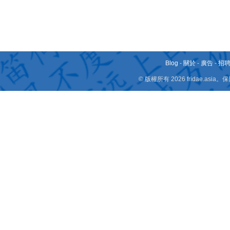
Blog
-
關於
-
廣告
-
招
© 版權所有 2026 fridae.a