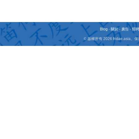
Blog
-
關於
-
廣告
-
招
© 版權所有 2026 fridae.a