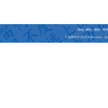
Blog
-
關於
-
廣告
-
招
© 版權所有 2026 fridae.a