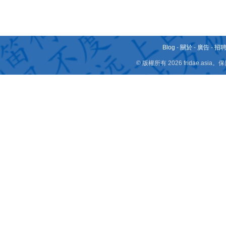
Blog
-
關於
-
廣告
-
招
© 版權所有 2026 fridae.a