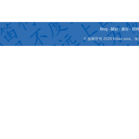
Blog
-
關於
-
廣告
-
招
© 版權所有 2026 fridae.a