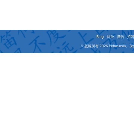
Blog
-
關於
-
廣告
-
招
© 版權所有 2026 fridae.a