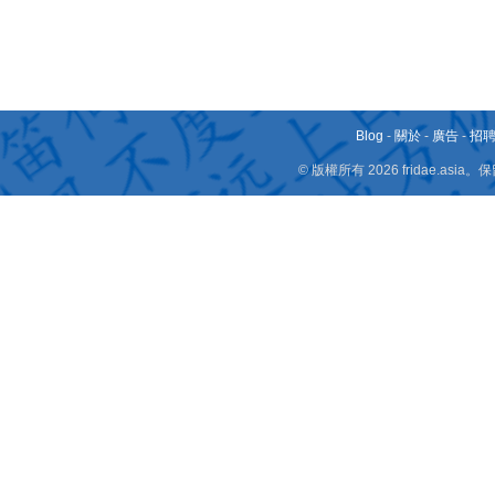
Blog
-
關於
-
廣告
-
招
© 版權所有 2026 fridae.a