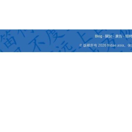
Blog
-
關於
-
廣告
-
招
© 版權所有 2026 fridae.a