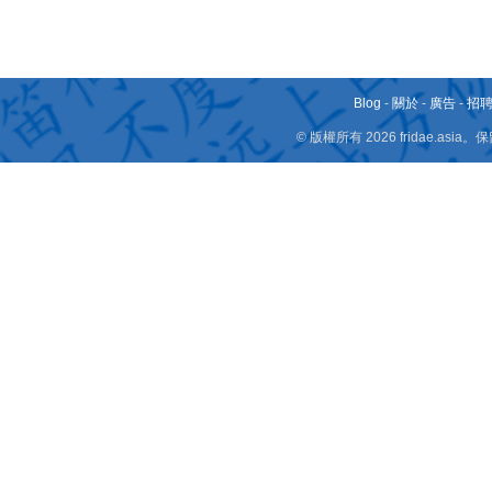
Blog
-
關於
-
廣告
-
招
© 版權所有 2026 fridae.a