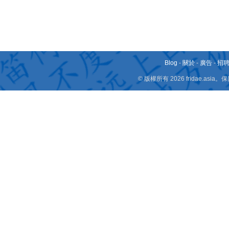
Blog
-
關於
-
廣告
-
招
© 版權所有 2026 fridae.a