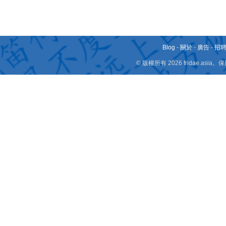
Blog
-
關於
-
廣告
-
招
© 版權所有 2026 fridae.a