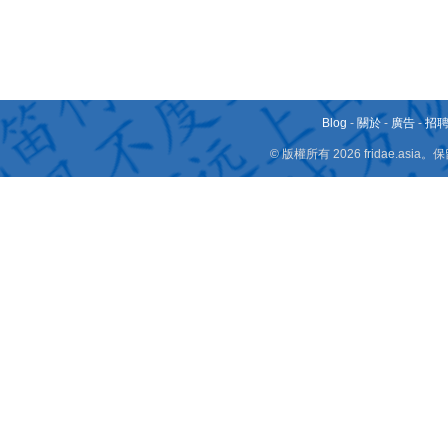
Blog
-
關於
-
廣告
-
招
© 版權所有 2026 fridae.a